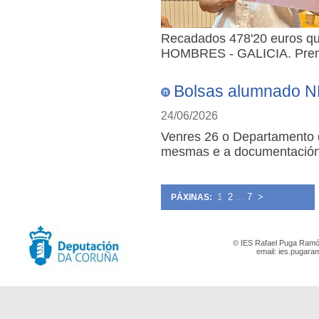
Recadados 478'20 euros q
HOMBRES - GALICIA. Preme
Bolsas alumnado 
24/06/2026
Venres 26 o Departamento d
mesmas e a documentación 
1
2
...
7
>
PÁXINAS:
© IES Rafael Puga Ramón
email:
ies.pugara