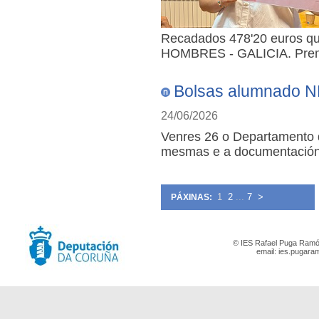
Recadados 478'20 euros q
HOMBRES - GALICIA. Preme
Bolsas alumnado 
24/06/2026
Venres 26 o Departamento d
mesmas e a documentación 
1
2
...
7
>
PÁXINAS:
© IES Rafael Puga Ramón
email:
ies.pugara