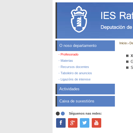
Inicio
De
O noso departamento
- Profesorado
X
- Materias
G
- Recursos docentes
S
- Taboleiro de anuncios
- Ligazóns de interese
Actividades
Caixa de suxestións
Séguenos nas redes: