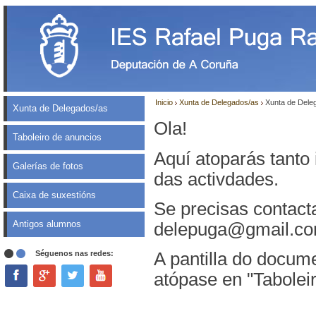
Inicio
Xunta de Delegados/as
Xunta de Dele
Xunta de Delegados/as
Ola!
Taboleiro de anuncios
Aquí atoparás tanto
Galerías de fotos
das activdades.
Caixa de suxestións
Se precisas contact
Antigos alumnos
delepuga@gmail.c
Séguenos nas redes:
A pantilla do docume
atópase en "Tabolei