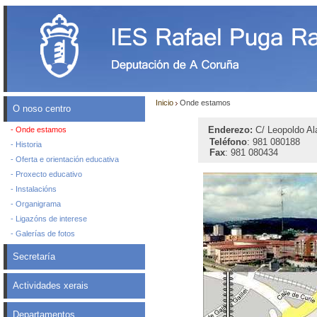
Inicio
Onde estamos
O noso centro
Enderezo:
C/ Leopoldo Ala
- Onde estamos
Teléfono
: 981 080188
- Historia
Fax
: 981 080434
- Oferta e orientación educativa
- Proxecto educativo
- Instalacións
- Organigrama
- Ligazóns de interese
- Galerías de fotos
Secretaría
Actividades xerais
Departamentos