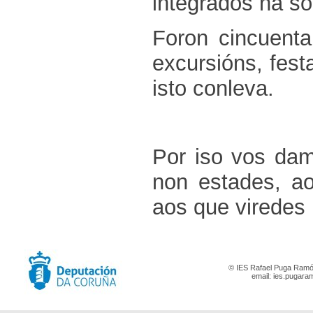
integrados na so
Foron cincuent
excursións, fest
isto conleva.
Por iso vos d
non estades, a
aos que viredes 
© IES Rafael Puga Ramón
email:
ies.pugara