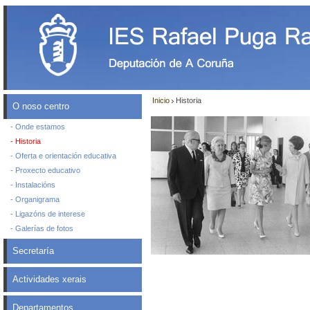
Inicio
Historia
O noso centro
- Onde estamos
- Historia
- Oferta e orientación educativa
- Proxecto educativo
- Instalacións
- Organigrama
- Ligazóns de interese
- Galerías de fotos
Secretaría
Actividades xerais
Departamentos