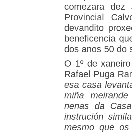
comezara dez 
Provincial Cal
devandito proxe
beneficencia qu
dos anos 50 do 
O 1º de xaneiro
Rafael Puga Ra
esa casa levant
miña meirande 
nenas da Casa 
instrución simi
mesmo que os r