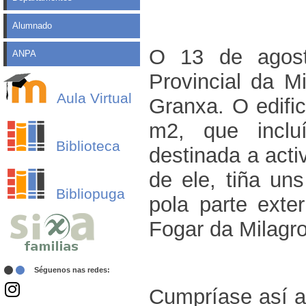
Alumnado
O 13 de agost
ANPA
Provincial da M
Aula Virtual
Granxa. O edifi
m2, que inclu
Biblioteca
destinada a acti
de ele, tiña un
Bibliopuga
pola parte exte
Fogar da Milagr
Séguenos nas redes:
Cumpríase así a