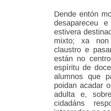
Dende entón mo
desapareceu e
estivera destina
mixto; xa non
claustro e pas
están no cent
espíritu de doc
alumnos que p
poidan acadar o
adulta e, sobr
cidadáns resp