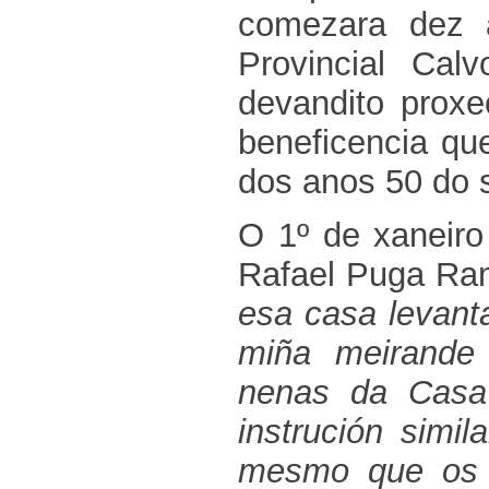
comezara dez 
Provincial Cal
devandito proxe
beneficencia qu
dos anos 50 do 
O 1º de xaneiro
Rafael Puga Ra
esa casa levant
miña meirande 
nenas da Casa 
instrución simi
mesmo que os r