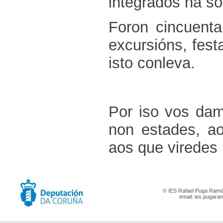
integrados na so
Foron cincuent
excursións, fest
isto conleva.
Por iso vos d
non estades, a
aos que viredes 
© IES Rafael Puga Ramón
email:
ies.pugara