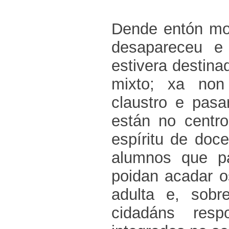
Dende entón mo
desapareceu e
estivera destina
mixto; xa non
claustro e pas
están no cent
espíritu de doc
alumnos que p
poidan acadar o
adulta e, sobr
cidadáns resp