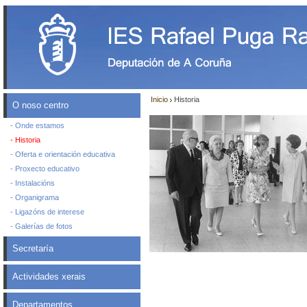
Inicio
Historia
O noso centro
- Onde estamos
- Historia
- Oferta e orientación educativa
- Proxecto educativo
- Instalacións
- Organigrama
- Ligazóns de interese
- Galerías de fotos
Secretaría
Actividades xerais
Departamentos