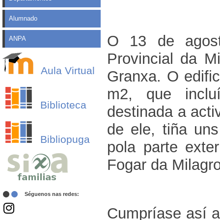
Alumnado
O 13 de agost
ANPA
Provincial da M
Aula Virtual
Granxa. O edifi
m2, que inclu
Biblioteca
destinada a acti
de ele, tiña un
Bibliopuga
pola parte exte
Fogar da Milagr
Séguenos nas redes:
Cumpríase así a