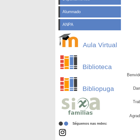
Alumnado
ANPA
Aula Virtual
Biblioteca
Benvid
Bibliopuga
Dam
Tra
Agrad
Séguenos nas redes: