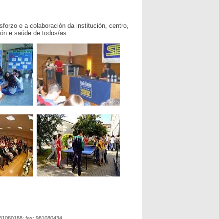
orzo e a colaboración da institución, centro,
ción e saúde de todos/as.
981080188; fax: 981080434.