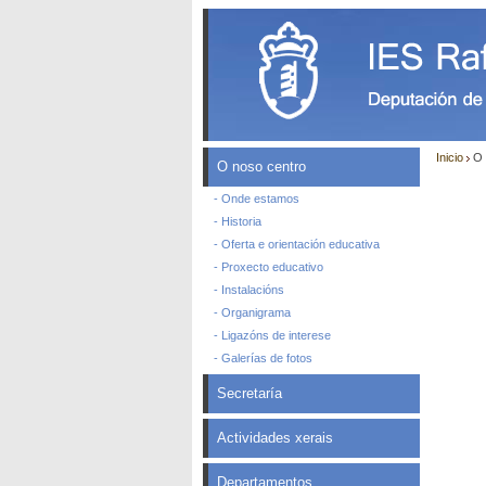
Inicio
O 
O noso centro
- Onde estamos
- Historia
- Oferta e orientación educativa
- Proxecto educativo
- Instalacións
- Organigrama
- Ligazóns de interese
- Galerías de fotos
Secretaría
Actividades xerais
Departamentos