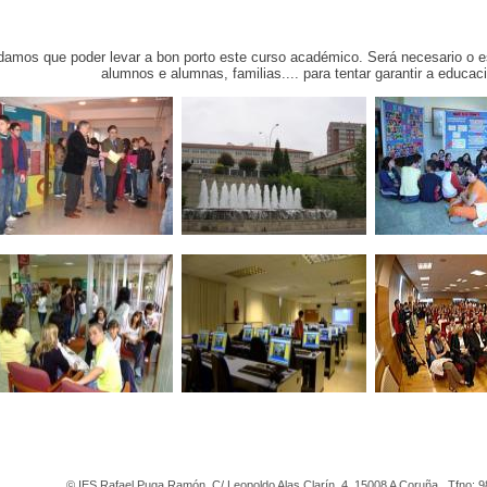
amos que poder levar a bon porto este curso académico. Será necesario o esf
alumnos e alumnas, familias.... para tentar garantir a educa
© IES Rafael Puga Ramón. C/ Leopoldo Alas Clarín, 4. 15008 A Coruña . Tfno: 