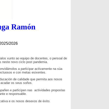
Puga Ramón
025/2026
alos xunto ao equipo de docentes, o persoal de
s neste novo ciclo post pandemia.
vidámolos a participar activamente na súa
pectuosos e con metas esixentes.
ducación de calidade que permita aos nosos
 acadar os seus soños.
añen e participen nas actividades propostas
ante e responsable.
ativa e os nosos desexos de éxito.