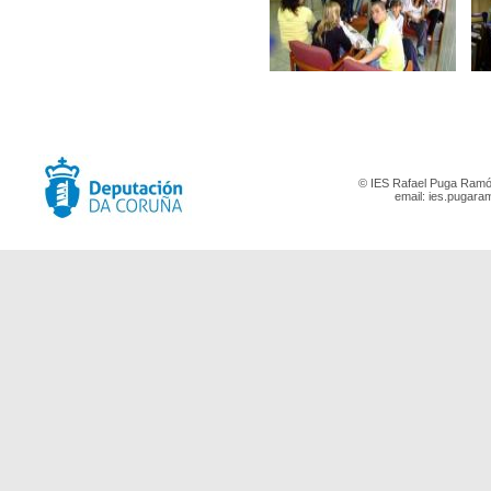
© IES Rafael Puga Ramón
email:
ies.pugara