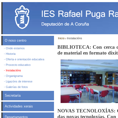
Inicio
Instalacións
O noso centro
BIBLIOTECA: Con cerca de
- Onde estamos
de material en formato dixit
- Historia
- Oferta e orientación educativa
- Proxecto educativo
- Instalacións
- Organigrama
- Ligazóns de interese
- Galerías de fotos
Secretaría
Actividades xerais
NOVAS TECNOLOXÍAS: O cent
das novas tecnoloxías. Con
Departamentos