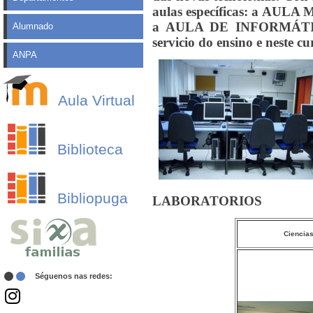
aulas específicas: a AULA 
a AULA DE INFORMÁTICA. 
Alumnado
servicio do ensino e neste c
ANPA
Aula Virtual
Biblioteca
Bibliopuga
LABORATORIOS
Ciencia
Séguenos nas redes: