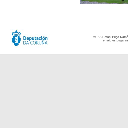
© IES Rafael Puga Ramón
email:
ies.pugara