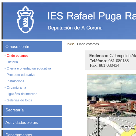
Inicio
Onde estamos
O noso centro
Enderezo:
C/ Leopoldo Ala
- Onde estamos
Teléfono
: 981 080188
- Historia
Fax
: 981 080434
- Oferta e orientación educativa
- Proxecto educativo
- Instalacións
- Organigrama
- Ligazóns de interese
- Galerías de fotos
Secretaría
Actividades xerais
Departamentos