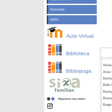
Alumnado
ANPA
Aula Virtual
Biblioteca
Alons
Bibliopuga
Arias
Barrös
Bello 
Borre
Bouza
Séguenos nas redes:
Brage 