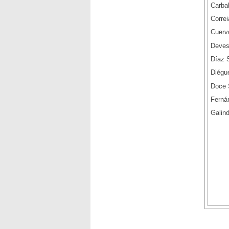
Carba
Correi
Cuerv
Deves
Díaz 
Diégu
Doce 
Fernán
Galin