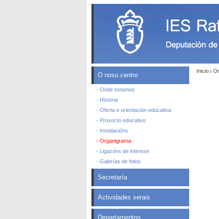
Inicio
Or
O noso centro
- Onde estamos
- Historia
- Oferta e orientación educativa
- Proxecto educativo
- Instalacións
- Organigrama
- Ligazóns de interese
- Galerías de fotos
Secretaría
Actividades xerais
Departamentos