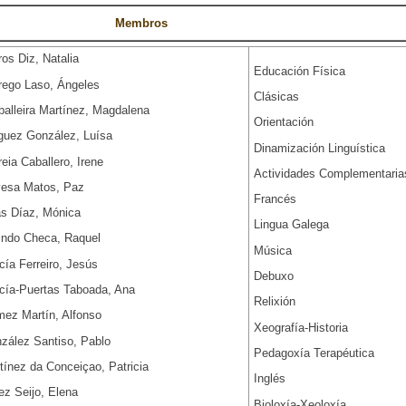
Membros Departa
ros Diz, Natalia
Educación Física
rego Laso, Ángeles
Clásicas
balleira Martínez, Magdalena
Orientación
guez González, Luísa
Dinamización Linguística
reia Caballero, Irene
Actividades Complementaria
esa Matos, Paz
Francés
as Díaz, Mónica
Lingua Galega
indo Checa, Raquel
Música
cía Ferreiro, Jesús
Debuxo
cía-Puertas Taboada, Ana
Relixión
ez Martín, Alfonso
Xeografía-Historia
zález Santiso, Pablo
Pedagoxía Terapéutica
tínez da Conceiçao, Patricia
Inglés
ez Seijo, Elena
Bioloxía-Xeoloxía