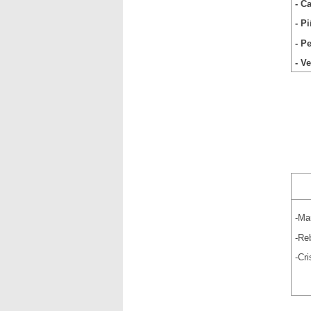
- C
- P
- P
- V
-Mar
-Re
-Cr