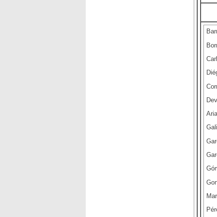
Bar
Bor
Car
Dié
Cor
Dev
Ari
Gal
Gar
Gar
Góm
Gon
Mar
Pér