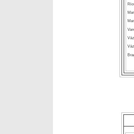
Río
Mar
Man
Var
Váz
Váz
Bra