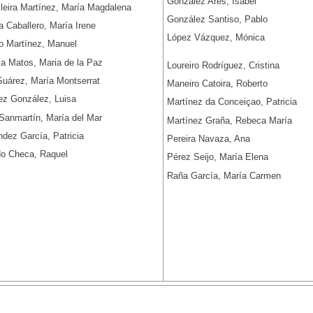
González Ares, Isabel
lleira Martínez, María Magdalena
González Santiso, Pablo
a Caballero, María Irene
López Vázquez, Mónica
o Martínez, Manuel
a Matos, Maria de la Paz
Loureiro Rodríguez, Cristina
Suárez, María Montserrat
Maneiro Catoira, Roberto
ez González, Luisa
Martínez da Conceiçao, Patricia
Sanmartín, María del Mar
Martínez Graña, Rebeca María
dez García, Patricia
Pereira Navaza, Ana
do Checa, Raquel
Pérez Seijo, María Elena
Raña García, María Carmen