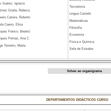
s Suárez, Ignacio
Tecnoloxía
tínez Graña, Rebeca
Lingua Castelá
eiro Catoira, Roberto
Matemáticas
ela Caeiro, Elisa
Filosofía
quez Franco, Beatriz
Economía
quez Pernas, Ana C.
Física e Química
ge Tenreiro, Marta
Xefa de Estudos
Volver ao organigrama
DEPARTAMENTOS DIDÁCTICOS CURSO 2