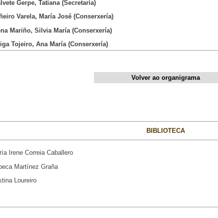
alvete Gerpe, Tatiana (Secretaría)
iñeiro Varela, María José (Conserxería)
ena Mariño, Silvia María (Conserxería)
eiga Tojeiro, Ana María (Conserxería)
Volver ao organigrama
BIBLIOTECA
ía Irene Correia Caballero
beca Martínez Graña
istina Loureiro