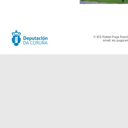
© IES Rafael Puga Ramón
email:
ies.pugara