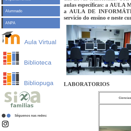
aulas específicas: a AULA 
a AULA DE INFORMÁTICA. 
Alumnado
servicio do ensino e neste c
ANPA
Aula Virtual
Biblioteca
Bibliopuga
LABORATORIOS
Ciencia
Séguenos nas redes: