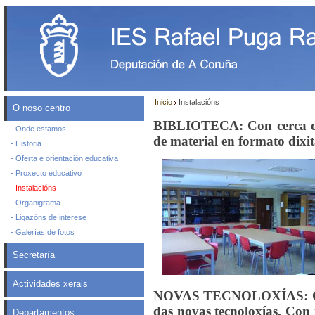
Inicio
Instalacións
O noso centro
BIBLIOTECA: Con cerca de
- Onde estamos
de material en formato dixit
- Historia
- Oferta e orientación educativa
- Proxecto educativo
- Instalacións
- Organigrama
- Ligazóns de interese
- Galerías de fotos
Secretaría
Actividades xerais
NOVAS TECNOLOXÍAS: O cent
das novas tecnoloxías. Con
Departamentos