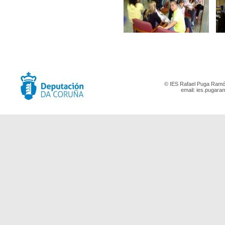
© IES Rafael Puga Ramón
email:
ies.pugara