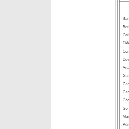
Bar
Bor
Car
Dié
Cor
Dev
Ari
Gal
Gar
Gar
Góm
Gon
Mar
Pér