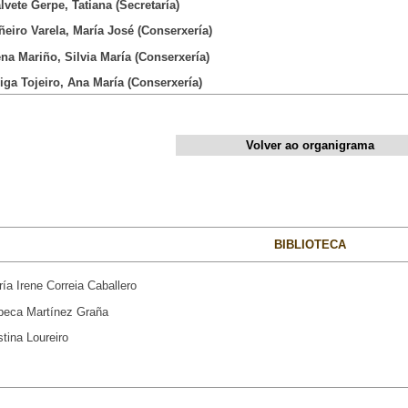
alvete Gerpe, Tatiana (Secretaría)
iñeiro Varela, María José (Conserxería)
ena Mariño, Silvia María (Conserxería)
eiga Tojeiro, Ana María (Conserxería)
Volver ao organigrama
BIBLIOTECA
ía Irene Correia Caballero
beca Martínez Graña
istina Loureiro