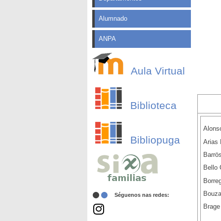
Alumnado
ANPA
Aula Virtual
Biblioteca
Alons
Bibliopuga
Arias
Barrös
Bello 
Borre
Bouza
Séguenos nas redes:
Brage 