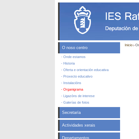
Inicio
Or
O noso centro
- Onde estamos
- Historia
- Oferta e orientación educativa
- Proxecto educativo
- Instalacións
- Organigrama
- Ligazóns de interese
- Galerías de fotos
Secretaría
Actividades xerais
Departamentos