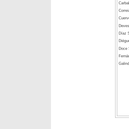
Carba
Correi
Cuerv
Deves
Díaz 
Diégu
Doce 
Fernán
Galin