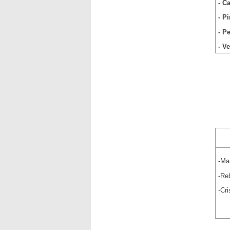
- C
- P
- P
- V
-Mar
-Re
-Cr