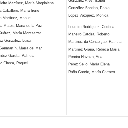
González Ares, Isabel
lleira Martínez, María Magdalena
González Santiso, Pablo
a Caballero, María Irene
López Vázquez, Mónica
o Martínez, Manuel
a Matos, Maria de la Paz
Loureiro Rodríguez, Cristina
Suárez, María Montserrat
Maneiro Catoira, Roberto
ez González, Luisa
Martínez da Conceiçao, Patricia
Sanmartín, María del Mar
Martínez Graña, Rebeca María
dez García, Patricia
Pereira Navaza, Ana
do Checa, Raquel
Pérez Seijo, María Elena
Raña García, María Carmen