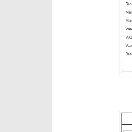
Río
Mar
Man
Var
Váz
Váz
Bra