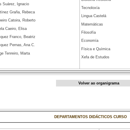
s Suárez, Ignacio
Tecnoloxía
tínez Graña, Rebeca
Lingua Castelá
eiro Catoira, Roberto
Matemáticas
ela Caeiro, Elisa
Filosofía
quez Franco, Beatriz
Economía
quez Pernas, Ana C.
Física e Química
ge Tenreiro, Marta
Xefa de Estudos
Volver ao organigrama
DEPARTAMENTOS DIDÁCTICOS CURSO 2