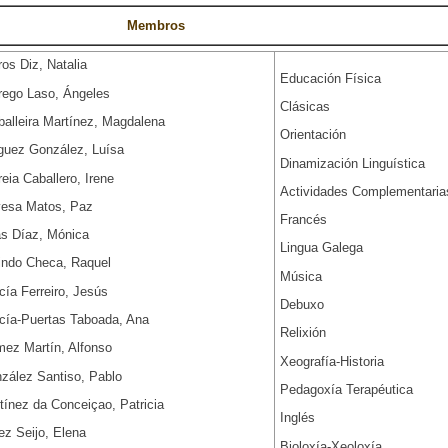
Membros Departa
ros Diz, Natalia
Educación Física
rego Laso, Ángeles
Clásicas
balleira Martínez, Magdalena
Orientación
guez González, Luísa
Dinamización Linguística
reia Caballero, Irene
Actividades Complementaria
esa Matos, Paz
Francés
as Díaz, Mónica
Lingua Galega
indo Checa, Raquel
Música
cía Ferreiro, Jesús
Debuxo
cía-Puertas Taboada, Ana
Relixión
ez Martín, Alfonso
Xeografía-Historia
zález Santiso, Pablo
Pedagoxía Terapéutica
tínez da Conceiçao, Patricia
Inglés
ez Seijo, Elena
Bioloxía-Xeoloxía