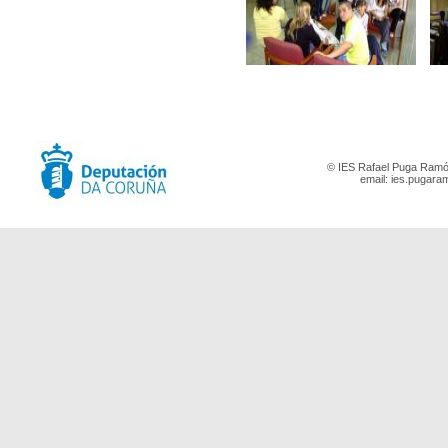
© IES Rafael Puga Ramón
email:
ies.pugara