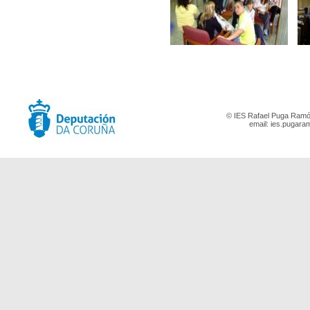
© IES Rafael Puga Ramón
email:
ies.pugara