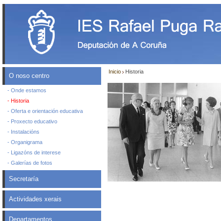
Inicio
Historia
O noso centro
- Onde estamos
- Historia
- Oferta e orientación educativa
- Proxecto educativo
- Instalacións
- Organigrama
- Ligazóns de interese
- Galerías de fotos
Secretaría
Actividades xerais
Departamentos