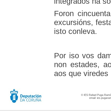
integrados na so
Foron cincuent
excursións, fest
isto conleva.
Por iso vos d
non estades, a
aos que viredes 
© IES Rafael Puga Ramón
email:
ies.pugara