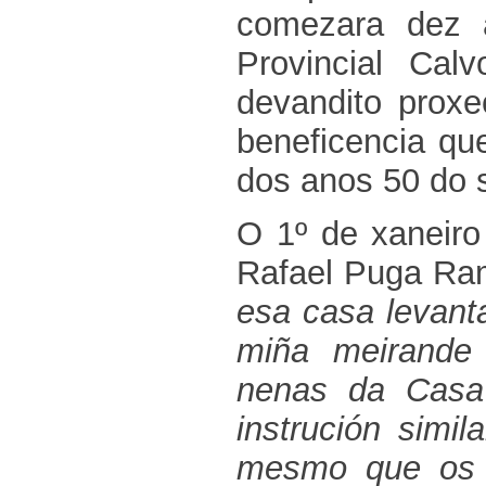
comezara dez 
Provincial Cal
devandito proxe
beneficencia qu
dos anos 50 do 
O 1º de xaneiro
Rafael Puga Ra
esa casa levant
miña meirande 
nenas da Casa 
instrución simi
mesmo que os r