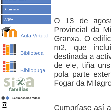
Alumnado
O 13 de agost
ANPA
Provincial da M
Aula Virtual
Granxa. O edifi
m2, que inclu
Biblioteca
destinada a acti
de ele, tiña un
Bibliopuga
pola parte exte
Fogar da Milagr
Séguenos nas redes:
Cumpríase así a