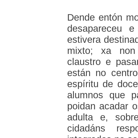
Dende entón mo
desapareceu e
estivera destina
mixto; xa non
claustro e pas
están no cent
espíritu de doc
alumnos que p
poidan acadar o
adulta e, sobr
cidadáns resp