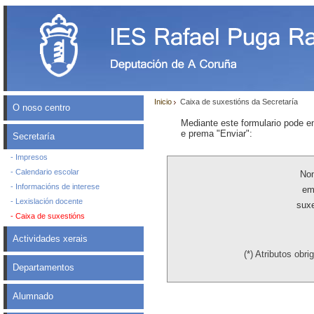
Inicio
Caixa de suxestións da Secretaría
O noso centro
Mediante este formulario pode e
e prema "Enviar":
Secretaría
- Impresos
- Calendario escolar
No
- Informacións de interese
em
- Lexislación docente
suxe
- Caixa de suxestións
Actividades xerais
(
*
) Atributos obri
Departamentos
Alumnado