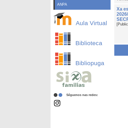
ANPA
Xa es
2026/
SECR
Aula Virtual
[Publi
Biblioteca
Bibliopuga
Séguenos nas redes: