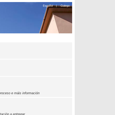
Español
|
Galego
proceso e máis información
ación a entregar.