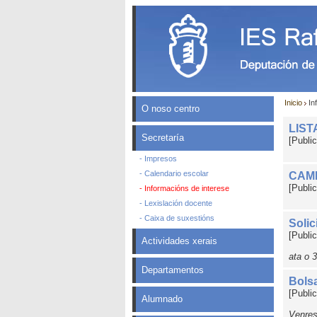
Inicio
In
O noso centro
LIST
Secretaría
[Publi
- Impresos
- Calendario escolar
CAM
[Publi
- Informacións de interese
- Lexislación docente
- Caixa de suxestións
Solic
[Publi
Actividades xerais
ata o 
Departamentos
Bols
[Publi
Alumnado
Venres