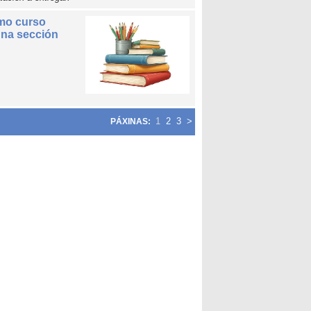
imo curso
 na sección
1
2
3
>
PÁXINAS: