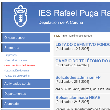
Inicio
Informacións de interese
O noso centro
LISTADO DEFINITIVO FONDO
Secretaría
[Publicado o 10-7-2026]
- Impresos
- Calendario escolar
CAMBIO DO TELÉFONO DO
[Publicado o 13-7-2026]
- Informacións de interese
- Lexislación docente
- Caixa de suxestións
Solicitudes admisión FP
[Publicado o 25-6-2026]
Actividades xerais
ata o 30 de xuño, martes, ás 13:00 ho
Departamentos
Bolsas alumnado NEAE
[Publicado o 24-6-2026]
Alumnado
Venres 26 o Departamento de Orienta