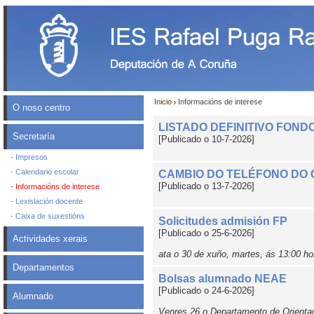
Inicio
Informacións de interese
O noso centro
LISTADO DEFINITIVO FONDO
Secretaría
[Publicado o 10-7-2026]
- Impresos
- Calendario escolar
CAMBIO DO TELÉFONO DO
[Publicado o 13-7-2026]
- Informacións de interese
- Lexislación docente
- Caixa de suxestións
Solicitudes admisión FP
[Publicado o 25-6-2026]
Actividades xerais
ata o 30 de xuño, martes, ás 13:00 ho
Departamentos
Bolsas alumnado NEAE
[Publicado o 24-6-2026]
Alumnado
Venres 26 o Departamento de Orienta