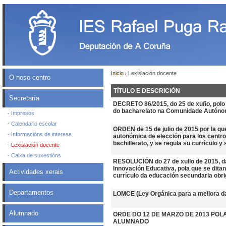
Inicio
Lexislación docente
O noso centro
TÍTULO E DESCRICIÓN
Secretaría
DECRETO 86/2015, do 25 de xuño, polo q
do bacharelato na Comunidade Autónom
- Impresos
- Calendario escolar
ORDEN de 15 de julio de 2015 por la que
- Informacións de interese
autonómica de elección para los centro
bachillerato, y se regula su currículo y 
- Lexislación docente
- Caixa de suxestións
RESOLUCIÓN do 27 de xullo de 2015, da
Innovación Educativa, pola que se dita
Actividades xerais
currículo da educación secundaria obri
Departamentos
LOMCE (Ley Orgánica para a mellora da
Alumnado
ORDE DO 12 DE MARZO DE 2013 PO
ALUMNADO