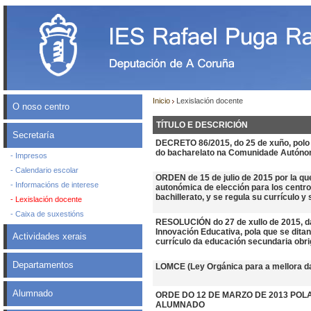
Inicio
Lexislación docente
O noso centro
TÍTULO E DESCRICIÓN
Secretaría
DECRETO 86/2015, do 25 de xuño, polo q
do bacharelato na Comunidade Autónom
- Impresos
- Calendario escolar
ORDEN de 15 de julio de 2015 por la que
- Informacións de interese
autonómica de elección para los centro
bachillerato, y se regula su currículo y 
- Lexislación docente
- Caixa de suxestións
RESOLUCIÓN do 27 de xullo de 2015, da
Innovación Educativa, pola que se dita
Actividades xerais
currículo da educación secundaria obri
Departamentos
LOMCE (Ley Orgánica para a mellora da
Alumnado
ORDE DO 12 DE MARZO DE 2013 PO
ALUMNADO