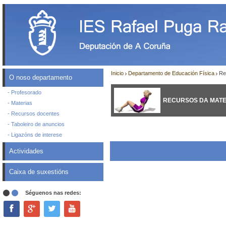
Inicio
Departamento de Educación Física
Rec
O noso departamento
- Profesorado
RECURSOS DA MATERI
- Materias
- Recursos docentes
- Taboleiro de anuncios
- Ligazóns de interese
Actividades
Caixa de suxestións
Séguenos nas redes: