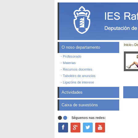
Inicio
De
O noso departamento
- Profesorado
- Materias
- Recursos docentes
- Taboleiro de anuncios
- Ligazóns de interese
Actividades
Caixa de suxestións
Séguenos nas redes: