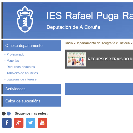
Inicio
Departamento de Xeografía e Historia
O noso departamento
- Profesorado
RECURSOS XERAIS DO 
- Materias
- Recursos docentes
- Taboleiro de anuncios
- Ligazóns de interese
Actividades
Caixa de suxestións
Séguenos nas redes: