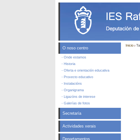
Inicio
Ta
O noso centro
- Onde estamos
- Historia
- Oferta e orientación educativa
- Proxecto educativo
- Instalacións
- Organigrama
- Ligazóns de interese
- Galerías de fotos
Secretaría
Actividades xerais
Departamentos