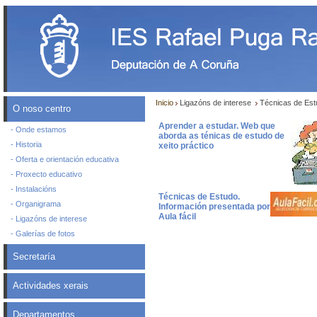
Inicio
Ligazóns de interese
Técnicas de Est
O noso centro
Aprender a estudar. Web que
- Onde estamos
aborda as ténicas de estudo de
- Historia
xeito práctico
- Oferta e orientación educativa
- Proxecto educativo
- Instalacións
Técnicas de Estudo.
- Organigrama
Información presentada por
Aula fácil
- Ligazóns de interese
- Galerías de fotos
Secretaría
Actividades xerais
Departamentos