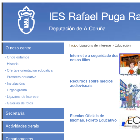
Inicio
Ligazóns de interese
Educación
O noso centro
Internet e a seguridade dos
- Onde estamos
nosos fillos
- Historia
- Oferta e orientación educativa
- Proxecto educativo
Recursos sobre medios
- Instalacións
audiovisuais
- Organigrama
- Ligazóns de interese
- Galerías de fotos
Secretaría
Escolas Oficiais de
Idiomas. Folleto Educativo
Actividades xerais
Departamentos