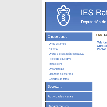
Inicio
Li
O noso centro
Telefo
- Onde estamos
Cursos 
- Historia
Photosh
- Oferta e orientación educativa
- Proxecto educativo
- Instalacións
- Organigrama
- Ligazóns de interese
- Galerías de fotos
Secretaría
Actividades xerais
Departamentos