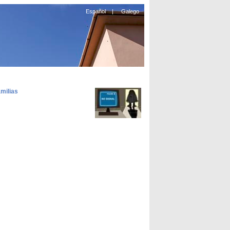
Español
|
Galego
amilias