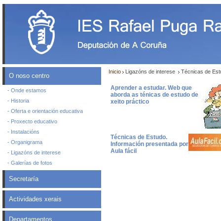
Inicio
Ligazóns de interese
Técnicas de Est
O noso centro
Aprender a estudar. Web que
- Onde estamos
aborda as ténicas de estudo de
- Historia
xeito práctico
- Oferta e orientación educativa
- Proxecto educativo
- Instalacións
Técnicas de Estudo.
- Organigrama
Información presentada por
Aula fácil
- Ligazóns de interese
- Galerías de fotos
Secretaría
Actividades xerais
Departamentos