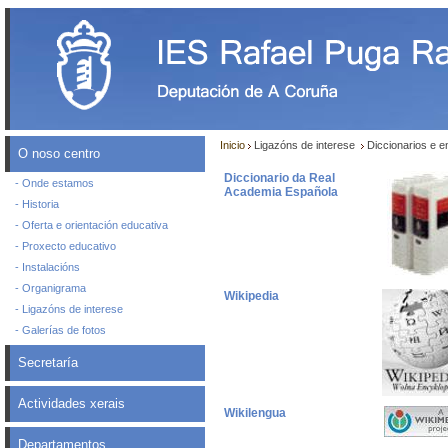
Inicio
Ligazóns de interese
Diccionarios e e
O noso centro
Diccionario da Real
- Onde estamos
Academia Española
- Historia
- Oferta e orientación educativa
- Proxecto educativo
- Instalacións
- Organigrama
Wikipedia
- Ligazóns de interese
- Galerías de fotos
Secretaría
Actividades xerais
Wikilengua
Departamentos