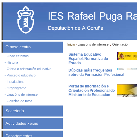
Inicio
Ligazóns de interese
Orientación
O noso centro
Sistema Educativo
- Onde estamos
Español. Normativa do
- Historia
Estado
- Oferta e orientación educativa
Dúbidas máis frecuentes
sobre da Formación Profesional
- Proxecto educativo
- Instalacións
Portal de Información e
- Organigrama
Orientación Profesional do
- Ligazóns de interese
Ministerio de Educación
- Galerías de fotos
Secretaría
Actividades xerais
Departamentos