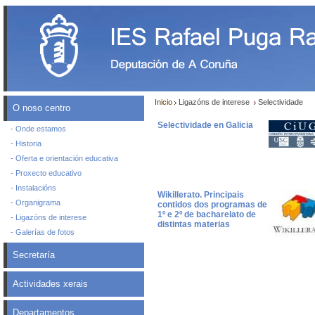
Inicio
Ligazóns de interese
Selectividade
O noso centro
Selectividade en Galicia
- Onde estamos
- Historia
- Oferta e orientación educativa
- Proxecto educativo
- Instalacións
Wikillerato. Principais
- Organigrama
contidos dos programas de
1º e 2º de bacharelato de
- Ligazóns de interese
distintas materias
- Galerías de fotos
Secretaría
Actividades xerais
Departamentos