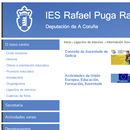
Inicio
Ligazóns de interese
Información Xuve
O noso centro
Consello da Xuventude de
- Onde estamos
Galicia
- Historia
- Oferta e orientación educativa
- Proxecto educativo
Actividades da Unión
- Instalacións
Europea. Educación,
- Organigrama
Formación, Xuventude
- Ligazóns de interese
- Galerías de fotos
Secretaría
Actividades xerais
Departamentos