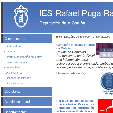
Inicio
Ligazóns de interese
Universidades
O noso centro
Comisión Interuniversitaria
- Onde estamos
de Galicia
- Historia
Páxina da Comisión
Interuniversitaria de Galicia
- Oferta e orientación educativa
con información xeral
- Proxecto educativo
sobre acceso á universidade, probas 
acceso, notas de corte, vinculacións, 
- Instalacións
- Organigrama
Universidade de Vigo
- Ligazóns de interese
- Galerías de fotos
Secretaría
Feria virtiual dos estudos
Actividades xerais
universitarios. Páxina moi
completa con información
sobre a selectividade e a
Departamentos