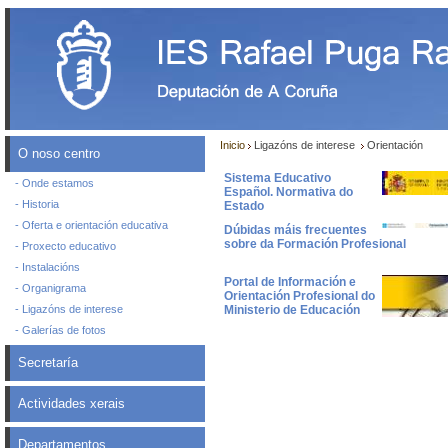
Inicio
Ligazóns de interese
Orientación
O noso centro
Sistema Educativo
- Onde estamos
Español. Normativa do
- Historia
Estado
- Oferta e orientación educativa
Dúbidas máis frecuentes
sobre da Formación Profesional
- Proxecto educativo
- Instalacións
Portal de Información e
- Organigrama
Orientación Profesional do
- Ligazóns de interese
Ministerio de Educación
- Galerías de fotos
Secretaría
Actividades xerais
Departamentos