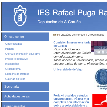
Inicio
Ligazóns de interese
Universidades
O noso centro
Comisión Interuniversitaria
- Onde estamos
de Galicia
- Historia
Páxina da Comisión
Interuniversitaria de Galicia
- Oferta e orientación educativa
con información xeral
- Proxecto educativo
sobre acceso á universidade, probas 
acceso, notas de corte, vinculacións, 
- Instalacións
- Organigrama
Universidade de Vigo
- Ligazóns de interese
- Galerías de fotos
Secretaría
Feria virtiual dos estudos
Actividades xerais
universitarios. Páxina moi
completa con información
sobre a selectividade e a
Departamentos