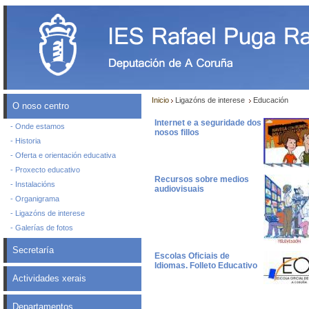
Inicio
Ligazóns de interese
Educación
O noso centro
Internet e a seguridade dos
- Onde estamos
nosos fillos
- Historia
- Oferta e orientación educativa
- Proxecto educativo
Recursos sobre medios
- Instalacións
audiovisuais
- Organigrama
- Ligazóns de interese
- Galerías de fotos
Secretaría
Escolas Oficiais de
Idiomas. Folleto Educativo
Actividades xerais
Departamentos