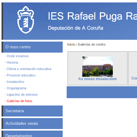
Inicio
Galerías do centro
O noso centro
- Onde estamos
- Historia
- Oferta e orientación educativa
- Proxecto educativo
Con
As nosas instalacións
- Instalacións
- Organigrama
- Ligazóns de interese
- Galerías de fotos
Secretaría
Actividades xerais
Departamentos