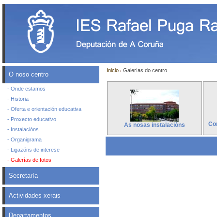
Inicio
Galerías do centro
O noso centro
- Onde estamos
- Historia
- Oferta e orientación educativa
- Proxecto educativo
Con
As nosas instalacións
- Instalacións
- Organigrama
- Ligazóns de interese
- Galerías de fotos
Secretaría
Actividades xerais
Departamentos