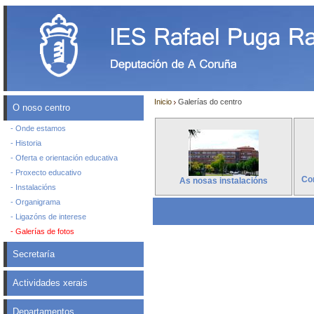
Inicio
Galerías do centro
O noso centro
- Onde estamos
- Historia
- Oferta e orientación educativa
- Proxecto educativo
Con
As nosas instalacións
- Instalacións
- Organigrama
- Ligazóns de interese
- Galerías de fotos
Secretaría
Actividades xerais
Departamentos