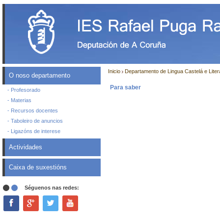
Inicio
Departamento de Lingua Castelá e Liter
O noso departamento
Para saber
- Profesorado
- Materias
- Recursos docentes
- Taboleiro de anuncios
- Ligazóns de interese
Actividades
Caixa de suxestións
Séguenos nas redes: