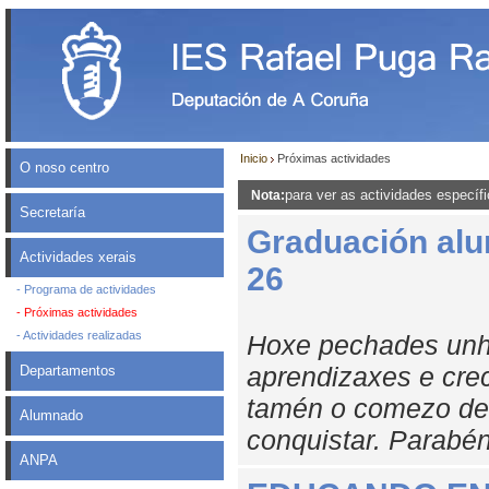
Inicio
Próximas actividades
O noso centro
para ver as actividades específ
Nota:
Secretaría
Graduación al
Actividades xerais
26
- Programa de actividades
- Próximas actividades
- Actividades realizadas
Hoxe pechades unha
aprendizaxes e cre
Departamentos
tamén o comezo de 
Alumnado
conquistar. Parabé
ANPA