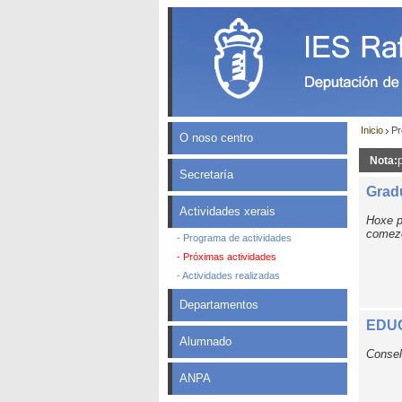
Inicio
Pr
O noso centro
Nota:
Secretaría
Grad
Actividades xerais
Hoxe p
comezo
- Programa de actividades
- Próximas actividades
- Actividades realizadas
Departamentos
EDU
Alumnado
Consel
ANPA