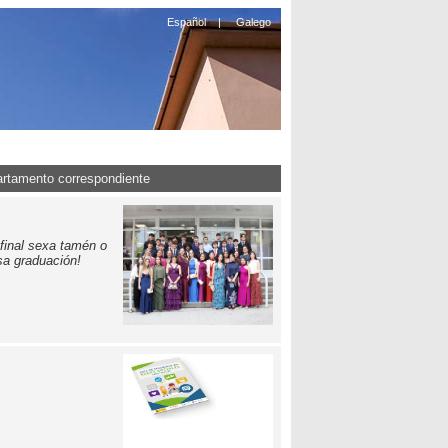
Español
|
Galego
artamento correspondiente
final sexa tamén o
sa graduación!