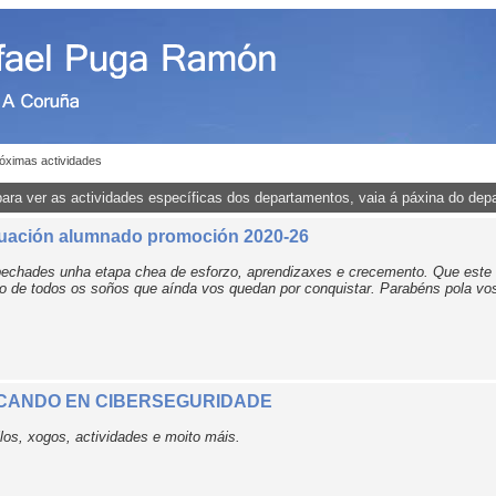
óximas actividades
para ver as actividades específicas dos departamentos, vaia á páxina do dep
uación alumnado promoción 2020-26
echades unha etapa chea de esforzo, aprendizaxes e crecemento. Que este 
 de todos os soños que aínda vos quedan por conquistar. Parabéns pola vo
CANDO EN CIBERSEGURIDADE
los, xogos, actividades e moito máis.