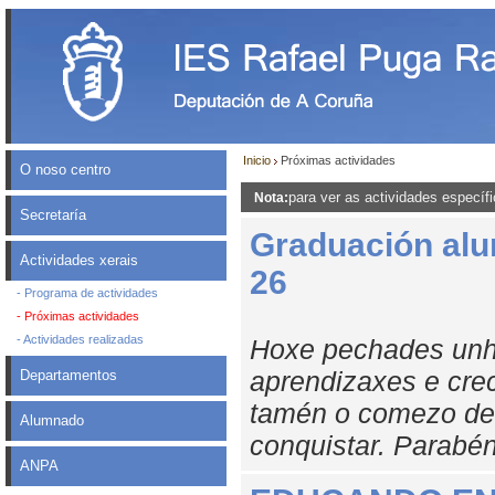
Inicio
Próximas actividades
O noso centro
para ver as actividades específ
Nota:
Secretaría
Graduación al
Actividades xerais
26
- Programa de actividades
- Próximas actividades
- Actividades realizadas
Hoxe pechades unha
aprendizaxes e cre
Departamentos
tamén o comezo de 
Alumnado
conquistar. Parabé
ANPA