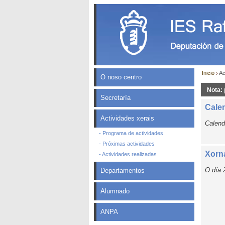
Inicio
Ac
O noso centro
Nota:
Secretaría
Calen
Actividades xerais
Calend
- Programa de actividades
- Próximas actividades
Xorn
- Actividades realizadas
O día 
Departamentos
Alumnado
ANPA