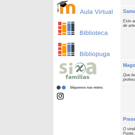
Aula Virtual
Sama
Este a
de arte
Biblioteca
Bibliopuga
Mago
Que be
profes
Séguenos nas redes:
Pres
O vind
Ponte..