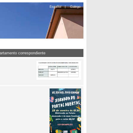
Español
|
Galego
partamento correspondiente