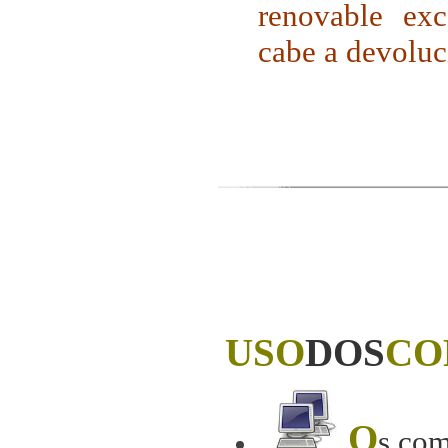
renovable exc
cabe a devoluc
USO
DOS
CO
O
s
com