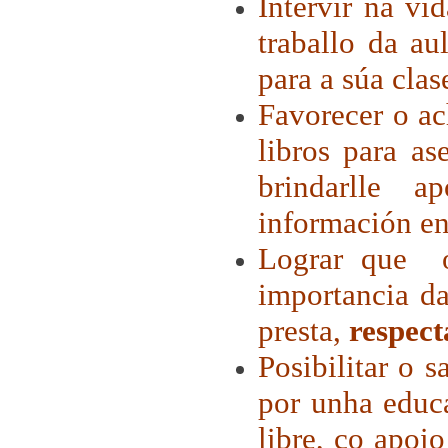
Intervir na vi
traballo da au
para a súa clas
Favorecer o a
libros para as
brindarlle 
información en
Lograr que o
importancia da
presta,
respec
Posibilitar o s
por unha educa
libre, co apoi