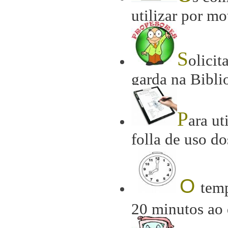
utilizar por mo
S
olicit
garda na Bibli
P
ara ut
folla de uso d
O
tem
20 minutos ao 