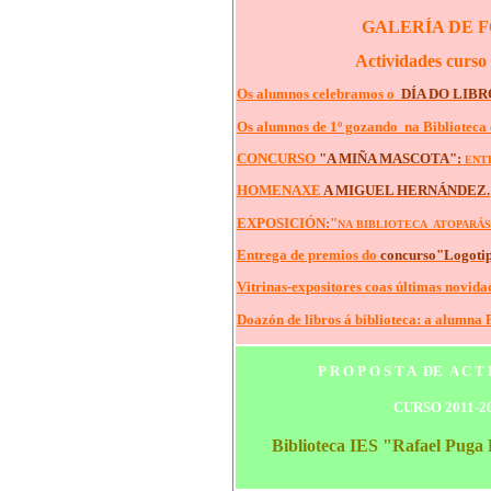
GALERÍA DE 
Actividades curso
Os alumnos celebramos o
DÍA DO LIB
Os alumnos de 1º gozando na Biblioteca 
CONCURSO
"A MIÑA MASCOTA":
ENTR
HOMENAXE
A MIGUEL HERNÁNDEZ.
EXPOSICIÓN:"
NA BIBLIOTECA ATOPARÁS
Entrega de premios do
concurso
"Logotip
Vitrinas-expositores coas últimas novida
Doazón de libros á biblioteca
: a alumna 
P R O P O S T A DE A C T I 
CURSO 2011-2
Biblioteca IES "Rafael Pug