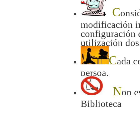
C
onsid
modificación i
configuración 
utilización do
C
ada c
persoa.
N
on e
Biblioteca