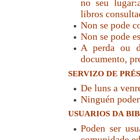
no seu lugar:
libros consult
Non se pode co
Non se pode es
A perda ou de
documento, pre
SERVIZO DE PRÉ
De luns a venr
Ninguén poderá
USUARIOS DA BI
Poden ser usu
comunidade ed