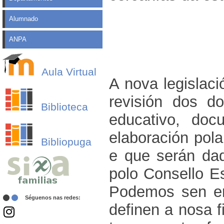
Alumnado
ANPA
Aula Virtual
A nova legislac
revisión dos d
Biblioteca
educativo, do
elaboración pol
Bibliopuga
e que serán da
polo Consello E
Podemos sen em
Séguenos nas redes:
definen a nosa f