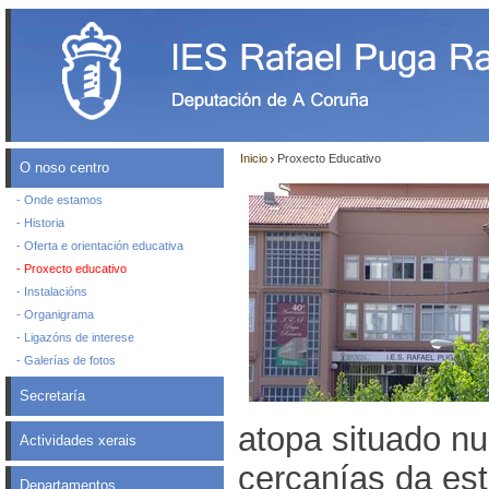
Inicio
Proxecto Educativo
O noso centro
- Onde estamos
- Historia
- Oferta e orientación educativa
- Proxecto educativo
- Instalacións
- Organigrama
- Ligazóns de interese
- Galerías de fotos
Secretaría
atopa situado n
Actividades xerais
cercanías da est
Departamentos