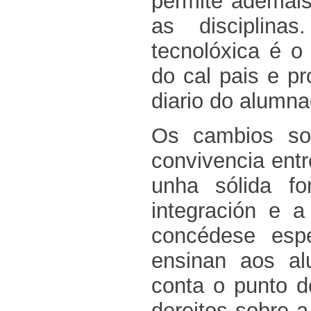
permite ademais 
as disciplina
tecnolóxica é o
do cal pais e p
diario do alumna
Os cambios soc
convivencia ent
unha sólida f
integración e a
concédese espe
ensinan aos al
conta o punto d
dereitos sobre 